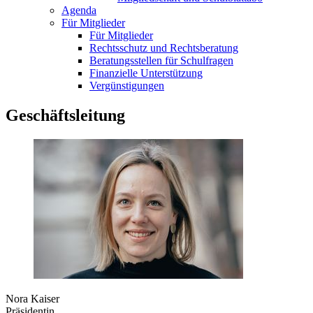
Agenda
Für Mitglieder
Für Mitglieder
Rechtsschutz und Rechtsberatung
Beratungsstellen für Schulfragen
Finanzielle Unterstützung
Vergünstigungen
Geschäftsleitung
Nora Kaiser
Präsidentin