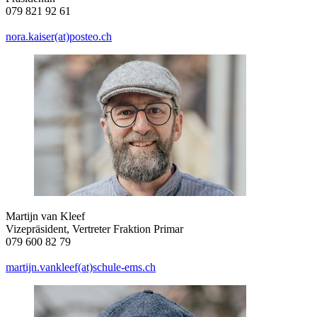
079 821 92 61
nora.kaiser(at)posteo.ch
Martijn van Kleef
Vizepräsident, Vertreter Fraktion Primar
079 600 82 79
martijn.vankleef(at)schule-ems.ch