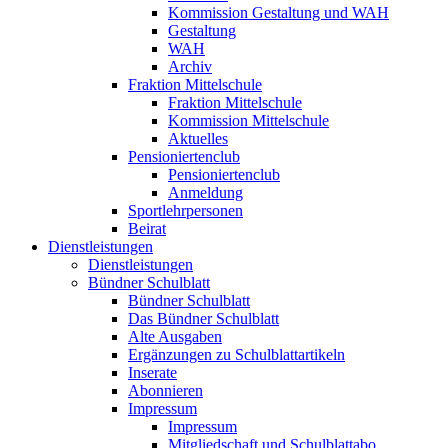
Kommission Gestaltung und WAH
Gestaltung
WAH
Archiv
Fraktion Mittelschule
Fraktion Mittelschule
Kommission Mittelschule
Aktuelles
Pensioniertenclub
Pensioniertenclub
Anmeldung
Sportlehrpersonen
Beirat
Dienstleistungen
Dienstleistungen
Bündner Schulblatt
Bündner Schulblatt
Das Bündner Schulblatt
Alte Ausgaben
Ergänzungen zu Schulblattartikeln
Inserate
Abonnieren
Impressum
Impressum
Mitgliedschaft und Schulblattabo