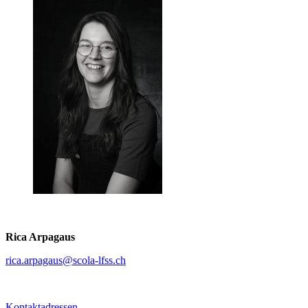
Rica Arpagaus
rica.arpagaus
@scola-lfss.
ch
Kontaktadressen